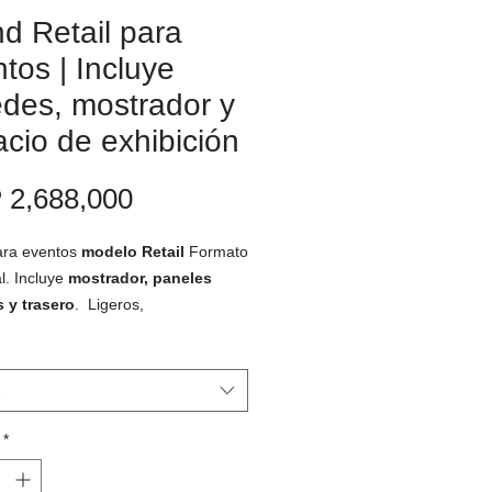
d Retail para
tos | Incluye
des, mostrador y
cio de exhibición
Price
2,688,000
ara eventos
modelo Retail
Formato
al. Incluye
mostrador, paneles
s y trasero
. Ligeros,
tes, fáciles de montar y transportar.
ados básicos disponibles son
atural kraft y blanco. Se entregan
dos con todas las piezas incluidas
aquete plano. Desmontables y
*
ables. Perfectos para ferias de
, y para promocionar productos de