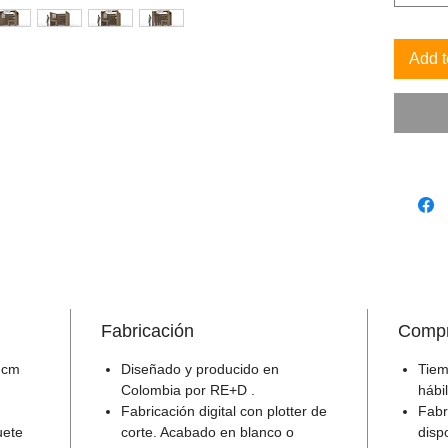
todo tip
columna
Add t
práctica
al públi
visible 
Element
facilitar
Incluye 
con acce
mostrado
segun e
para ver
imágenes
Fabricación
Compr
 cm
Diseñado y producido en
Tiem
Colombia por RE+D .
hábi
Fabricación digital con plotter de
Fabr
uete
corte. Acabado en blanco o
disp