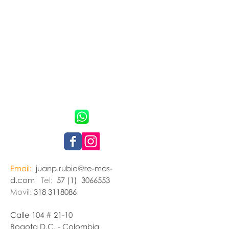
Email:
juanp.rubio@re-mas-
d.com
Tel:
57 (1)
3066553
Movil:
318 3118086
Calle 104 # 21-10
Bogota D.C. - Colombia