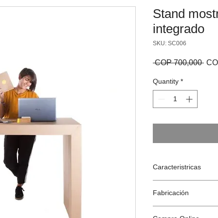
Stand most
integrado
SKU: SC006
Reg
 COP 700,000 
CO
Quantity
*
Caracteristricas
Dimensiones: 200 
Fabricación
(mesa) x 130 cm 
Peso: 11 kg
Diseñado en Espa
Se entrega desmo