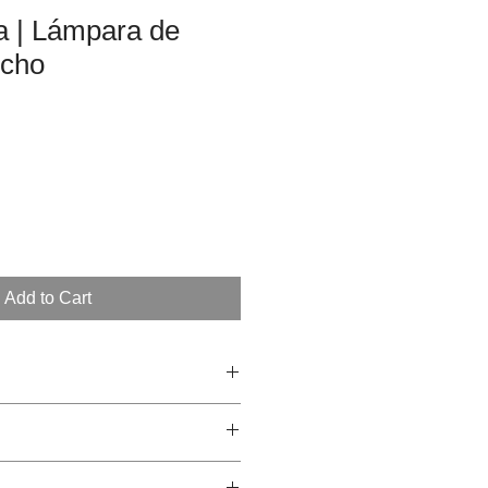
a | Lámpara de
echo
Add to Cart
 vende en pack. Cada pack son 4
50 cm, altura 30 cm.
ña por Cartonlab y producido en
e: 5 minutos.