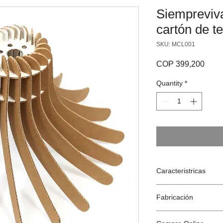
Siempreviv
cartón de t
SKU: MCL001
Price
COP 399,200
Quantity
*
Caracteristricas
Este producto se
Fabricación
lámparas.
Tamaño Diámetro 
Diseñado en Espa
Tiempo de montaj